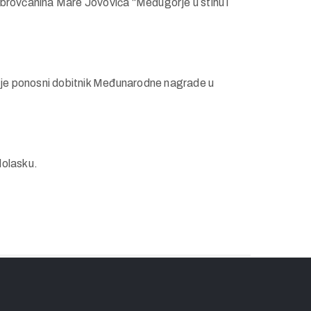
 dubrovčanina Mare Jovovića “Međugorje u stihu i
te je ponosni dobitnik Međunarodne nagrade u
dolasku.