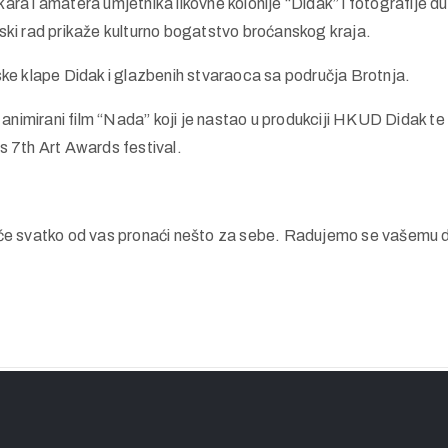
ikara i amatera umjetnika likovne kolonije “Didak” i fotografije
erski rad prikaže kulturno bogatstvo broćanskog kraja.
ke klape Didak i glazbenih stvaraoca sa područja Brotnja.
 animirani film “Nada” koji je nastao u produkciji HKUD Didak 
es 7th Art Awards festival.
 će svatko od vas pronaći nešto za sebe. Radujemo se vašemu 