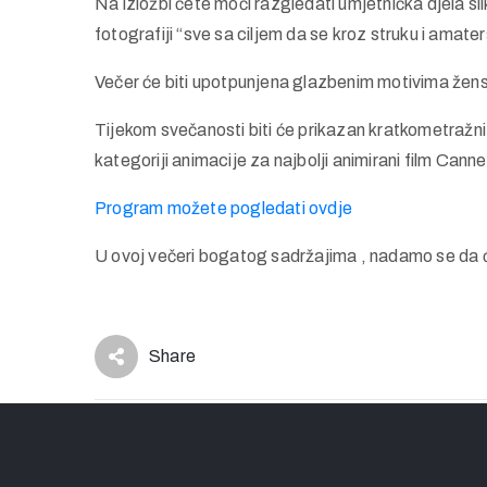
Na izložbi ćete moći razgledati umjetnička djela sl
fotografiji “sve sa ciljem da se kroz struku i amat
Večer će biti upotpunjena glazbenim motivima žens
Tijekom svečanosti biti će prikazan kratkometražni
kategoriji animacije za najbolji animirani film Cann
Program možete p
o
g
l
e
d
a
t
i
ovdje
U ovoj večeri bogatog sadržajima , nadamo se da
Share