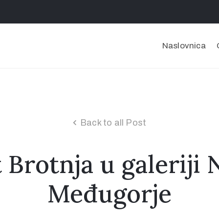
Naslovnica
Back to all Post
Brotnja u galeriji
Međugorje